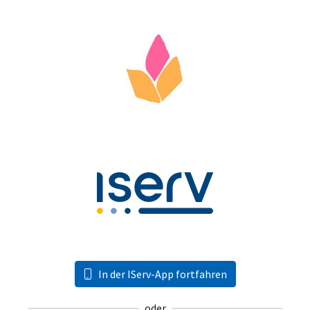
In der IServ-App fortfahren
oder