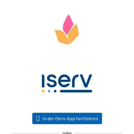
In der IServ-App fortfahren
oder